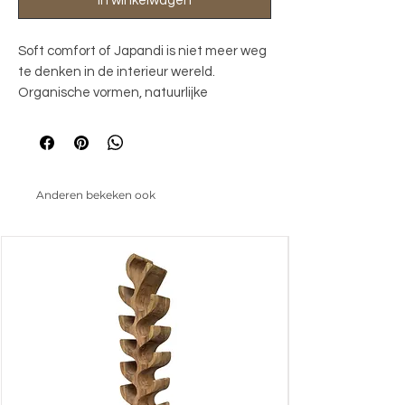
In winkelwagen
Soft comfort of Japandi is niet meer weg
te denken in de interieur wereld.
Organische vormen, natuurlijke
materialen en natureltinten staan hierbij
centraal en zijn tijdloos. En laat Corbetta
nou perfect in dat plaatje passen. De
meubelen hebben een prachtige
Anderen bekeken ook
natuurlijke uitstraling door een mineralen
cement finish en dit zorgt voor een
authentieke look. 185x45x45