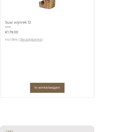
Suar wijnrek 12
Prijs
€179.00
incl.Btw
|
Bezorgbeleid
In winkelwagen