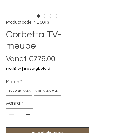
Productcode: NL 0013
Corbetta TV-
meubel
Verkoopprijs
Vanaf
€779.00
incl.Btw
|
Bezorgbeleid
Maten
*
185 x 45 x 45
200 x 45 x 45
Aantal
*