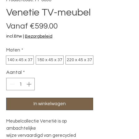
Venetie TV-meubel
Verkoopprijs
Vanaf
€599.00
incl.Btw
|
Bezorgbeleid
Maten
*
140 x 45 x 37
180 x 45 x 37
220 x 45 x 37
Aantal
*
In winkelwagen
Meubelcollectie Venetië is op
ambachtelijke
wijze vervaardigd van gerecycled