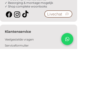
✓ Bezorging & montage mogelijk
✓ Shop complete woonlooks
Livechat
Klantenservice
Veelgestelde vragen
Serviceformulier
Ophaalafspraak
Verzendkosten
Contact
Informatie
Over ons
Algemene voorwaarden
Privacyverklaring
Cookiebeleid