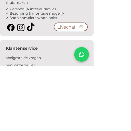
thuis maken.
✓ Persoonlijk interieuradvies
✓ Bezorging & montage mogelijk
✓ Shop complete woonlooks
Livechat
Klantenservice
Veelgestelde vragen
Serviceformulier
Ophaalafspraak
Verzendkosten
Contact
Informatie
Over ons
Algemene voorwaarden
Privacyverklaring
Cookiebeleid