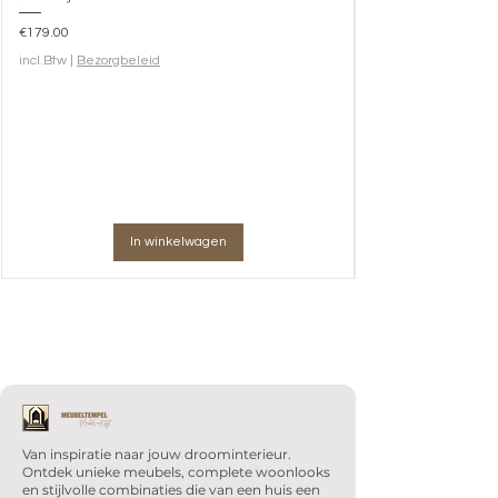
Prijs
€179.00
incl.Btw
|
Bezorgbeleid
In winkelwagen
Van inspiratie naar jouw droominterieur.
Ontdek unieke meubels, complete woonlooks
en stijlvolle combinaties die van een huis een