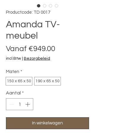
Productcode: TD 0017
Amanda TV-
meubel
Verkoopprijs
Vanaf
€949.00
incl.Btw
|
Bezorgbeleid
Maten
*
150 x 65 x 50
190 x 65 x 50
Aantal
*
In winkelwagen