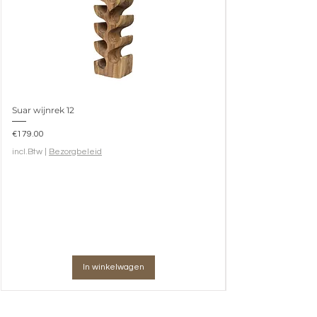
Nee
Colli
0.5
Volume
0.207
Gewicht
Suar wijnrek 12
9.05
Verpakkingsmaat
Prijs
€179.00
62x95x65 (h) cm
incl.Btw
|
Bezorgbeleid
In winkelwagen