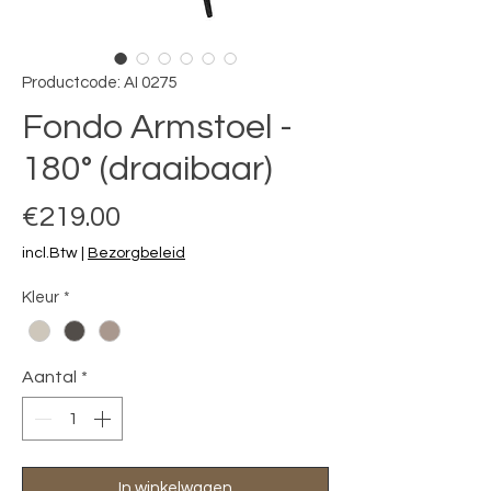
Productcode: AI 0275
Fondo Armstoel -
180° (draaibaar)
Prijs
€219.00
incl.Btw
|
Bezorgbeleid
Kleur
*
Aantal
*
In winkelwagen