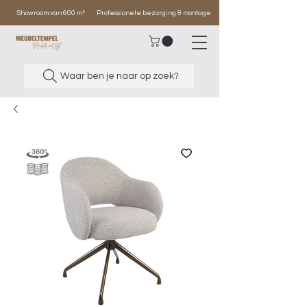
Showroom van 600 m²
Professionele bezorging & montage
Waar ben je naar op zoek?