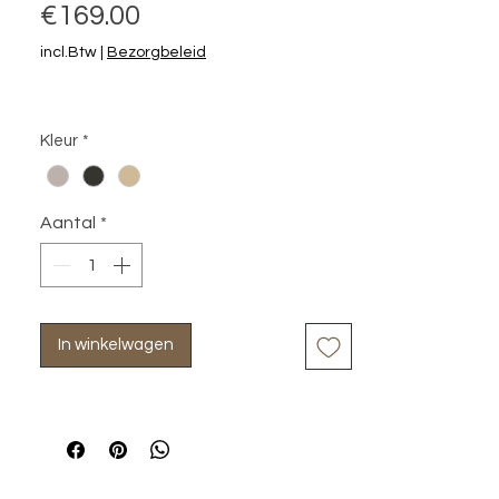
Prijs
€169.00
incl.Btw
|
Bezorgbeleid
Kleur
*
Aantal
*
In winkelwagen