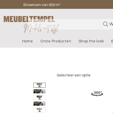
Showroom van 600 m²
W
Home
Onze Producten
Shop the look
Selecteer een optie