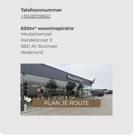
Telefoonnummer
+31628728562
650m² wooninspiratie
Meubeltempel
Handelstraat 9
5831 AV Boxmeer
Nederland
PLAN JE ROUTE