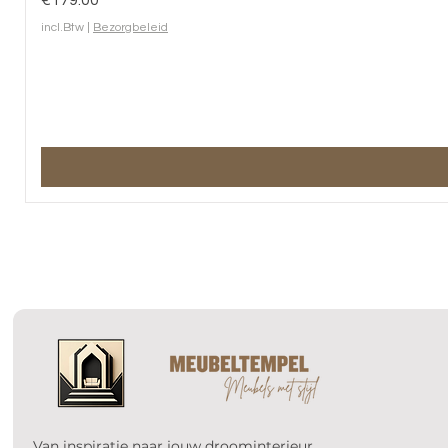
€179.00
incl.Btw
|
Bezorgbeleid
Van inspiratie naar jouw droominterieur.