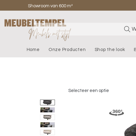
Showroom van 600 m²
W
Home
Onze Producten
Shop the look
Selecteer een optie