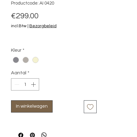
Productcode: AI 0420
Prijs
€299.00
incl.Btw
|
Bezorgbeleid
Kleur
*
Aantal
*
In winkelwagen