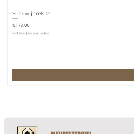
Suar wijnrek 12
Prijs
€179.00
incl.Btw
|
Bezorgbeleid