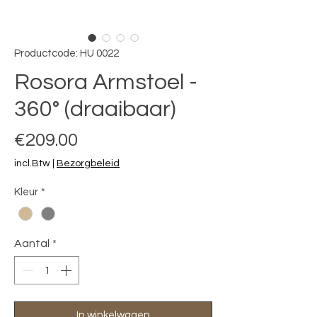
Productcode: HU 0022
Rosora Armstoel -
360° (draaibaar)
Prijs
€209.00
incl.Btw
|
Bezorgbeleid
Kleur
*
Aantal
*
In winkelwagen