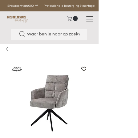
Showroom van 600 m²
Professionele bezorging & montage
Waar ben je naar op zoek?