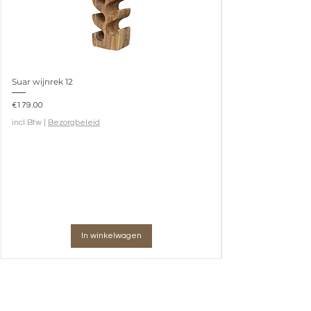
Volume
0.38
Gewicht
17.3
Verpakkingsmaat
Suar wijnrek 12
104x72x51 (h) cm
Prijs
€179.00
incl.Btw
|
Bezorgbeleid
In winkelwagen