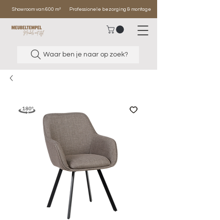
Showroom van 600 m²
Professionele bezorging & montage
Waar ben je naar op zoek?