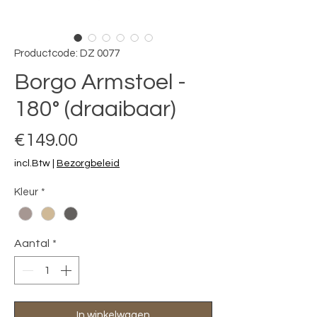
Productcode: DZ 0077
Borgo Armstoel -
180° (draaibaar)
Prijs
€149.00
incl.Btw
|
Bezorgbeleid
Kleur
*
Aantal
*
In winkelwagen