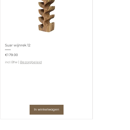
0.5
Volume
0.11
Gewicht
9.6
Draaibaar
Suar wijnrek 12
Ja
Prijs
€179.00
incl.Btw
|
Bezorgbeleid
In winkelwagen