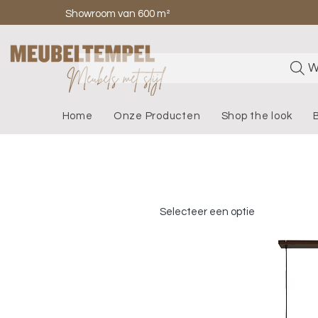
Showroom van 600 m²
W
Home
Onze Producten
Shop the look
Selecteer een optie