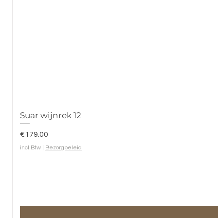
Suar wijnrek 12
Prijs
€179.00
incl.Btw
|
Bezorgbeleid