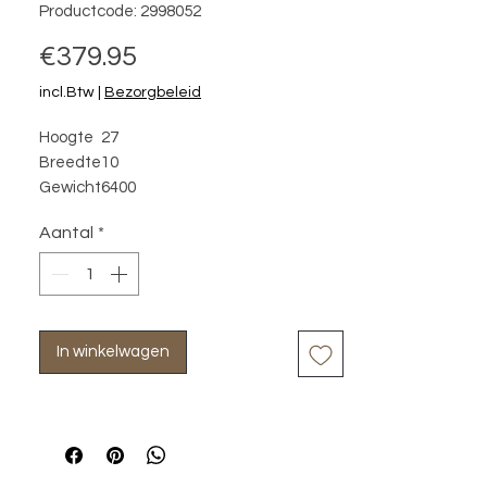
Productcode: 2998052
Prijs
€379.95
incl.Btw
|
Bezorgbeleid
Hoogte
27
Breedte
10
Gewicht
6400
Lengte
117
Aantal
*
In winkelwagen