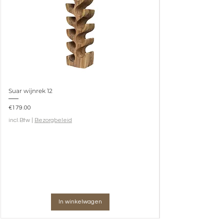
Suar wijnrek 12
Prijs
€179.00
incl.Btw
|
Bezorgbeleid
In winkelwagen