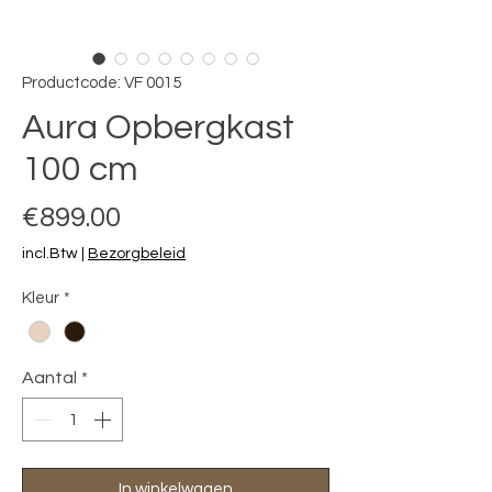
Productcode: VF 0015
Aura Opbergkast
100 cm
Prijs
€899.00
incl.Btw
|
Bezorgbeleid
Kleur
*
Aantal
*
In winkelwagen