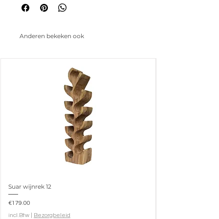
Anderen bekeken ook
Suar wijnrek 12
Prijs
€179.00
incl.Btw
|
Bezorgbeleid