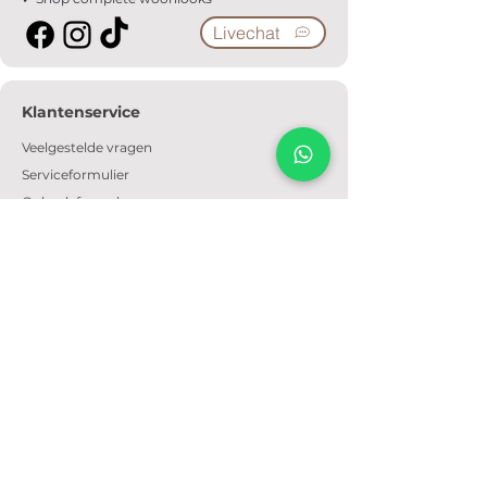
Livechat
Klantenservice
Veelgestelde vragen
Serviceformulier
Ophaalafspraak
Verzendkosten
Contact
Informatie
Over ons
Algemene voorwaarden
Privacyverklaring
Cookiebeleid