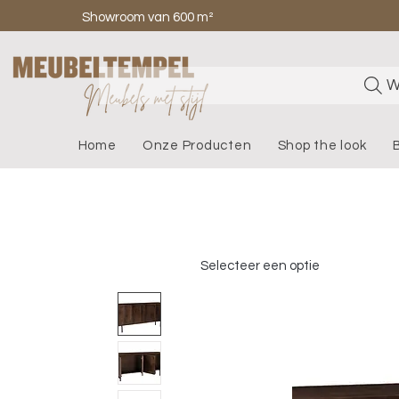
Showroom van 600 m²
W
Home
Onze Producten
Shop the look
Selecteer een optie