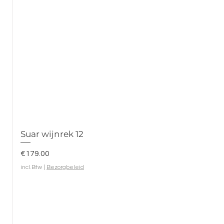
Suar wijnrek 12
Prijs
€179.00
incl.Btw
|
Bezorgbeleid