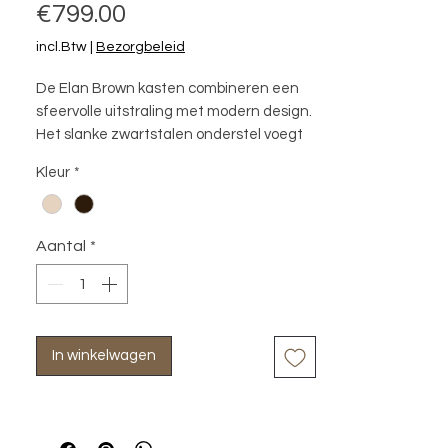
Prijs
€799.00
incl.Btw
|
Bezorgbeleid
De Elan Brown kasten combineren een 
sfeervolle uitstraling met modern design. 
Het slanke zwartstalen onderstel voegt 
een verfijnde en eigentijdse look, terwijl 
Kleur
*
het duurzame hardhout met een 
warmbruine finish zorgt voor een 
natuurlijke en warme sfeer. Door de 
Aantal
*
opvallende vlakken geven deze kasten 
een stijlvol accent aan je interieur.
In winkelwagen