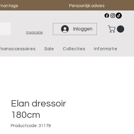
& montage
Persoonlijk advies
Inloggen
Inspiratie
oonaccessoires
Sale
Collecties
Informatie
Elan dressoir
180cm
Productcode: 31179