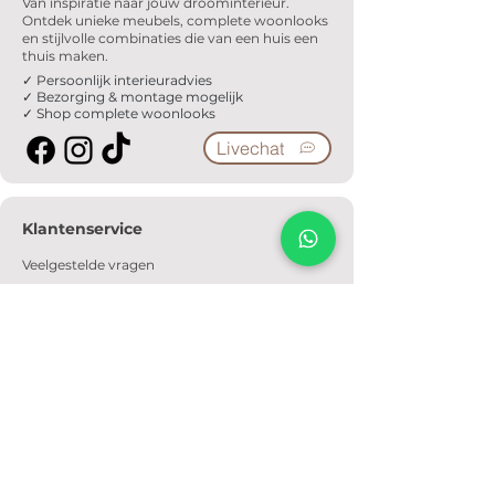
Van inspiratie naar jouw droominterieur.
Ontdek unieke meubels, complete woonlooks
en stijlvolle combinaties die van een huis een
thuis maken.
✓ Persoonlijk interieuradvies
✓ Bezorging & montage mogelijk
✓ Shop complete woonlooks
Livechat
Klantenservice
Veelgestelde vragen
Serviceformulier
Ophaalafspraak
Verzendkosten
Contact
Informatie
Over ons
Algemene voorwaarden