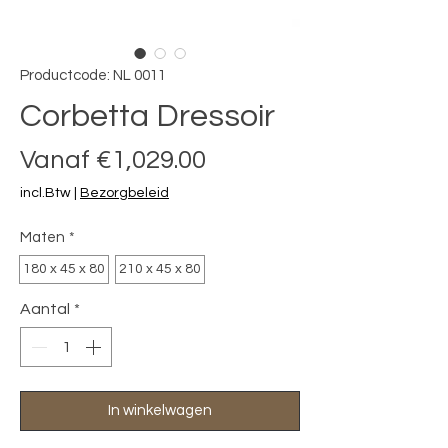
Productcode: NL 0011
Corbetta Dressoir
Verkoopprijs
Vanaf
€1,029.00
incl.Btw
|
Bezorgbeleid
Maten
*
180 x 45 x 80
210 x 45 x 80
Aantal
*
In winkelwagen