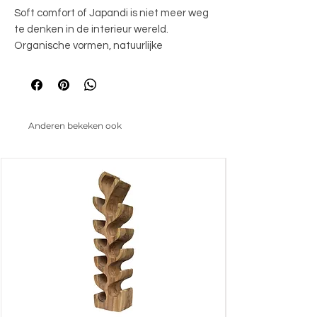
Soft comfort of Japandi is niet meer weg
te denken in de interieur wereld.
Organische vormen, natuurlijke
materialen en natureltinten staan hierbij
centraal en zijn tijdloos. En laat Corbetta
nou perfect in dat plaatje passen. De
meubelen hebben een prachtige
Anderen bekeken ook
natuurlijke uitstraling door een mineralen
cement finish en dit zorgt voor een
authentieke look.