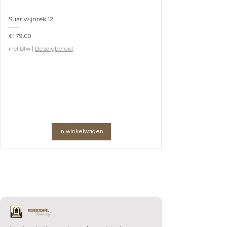
Suar wijnrek 12
Prijs
€179.00
incl.Btw
|
Bezorgbeleid
In winkelwagen