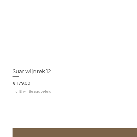
Suar wijnrek 12
Prijs
€179.00
incl.Btw
|
Bezorgbeleid