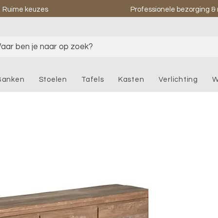
Ruime keuzes
Professionele bezorging 
aar ben je naar op zoek?
Banken
Stoelen
Tafels
Kasten
Verlichting
W