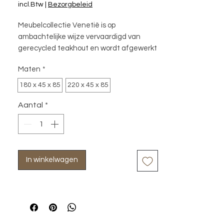
incl.Btw
|
Bezorgbeleid
Meubelcollectie Venetië is op
ambachtelijke wijze vervaardigd van
gerecycled teakhout en wordt afgewerkt
met een lichte white wash. Door de
Maten
*
combinatie met metaal krijgen deze
strakke greeploze meubelen een stoere
180 x 45 x 85
220 x 45 x 85
en industriële look.
Aantal
*
In winkelwagen