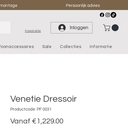
& montage
Persoonlijk advies
Inloggen
Inspiratie
oonaccessoires
Sale
Collecties
Informatie
Venetie Dressoir
Productcode: PF 0031
Verkoopprijs
Vanaf
€1,229.00