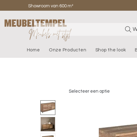
Showroom van 600 m²
W
Home
Onze Producten
Shop the look
Selecteer een optie