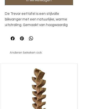
In winkelwagen
De Trevor eettafel is een stijlvolle 
blikvanger met een natuurlijke, warme 
uitstraling. Gemaakt van hoogwaardig 
massief hardhout en uitgevoerd in onze 
Malta finish, krijgt het oppervlak een rijke, 
warme kleurtint met een subtiele 
houtstructuur. Het organisch gevormde 
Anderen bekeken ook
blad rust op twee stevige, stijlvolle poten 
die zorgen voor een moderne en unieke 
look.