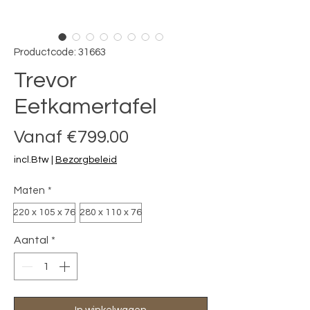
Productcode: 31663
Trevor
Eetkamertafel
Verkoopprijs
Vanaf
€799.00
incl.Btw
|
Bezorgbeleid
Maten
*
220 x 105 x 76
280 x 110 x 76
Aantal
*