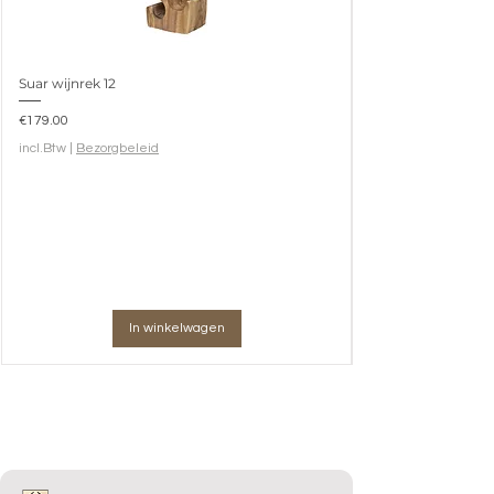
Suar wijnrek 12
Prijs
€179.00
incl.Btw
|
Bezorgbeleid
In winkelwagen