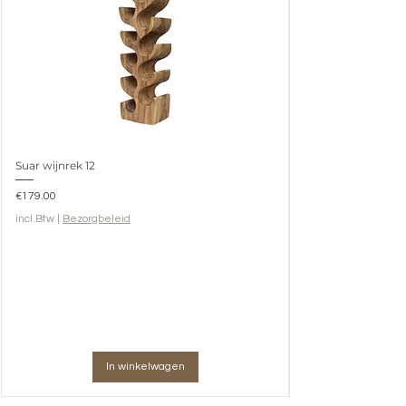
Suar wijnrek 12
Prijs
€179.00
incl.Btw
|
Bezorgbeleid
In winkelwagen