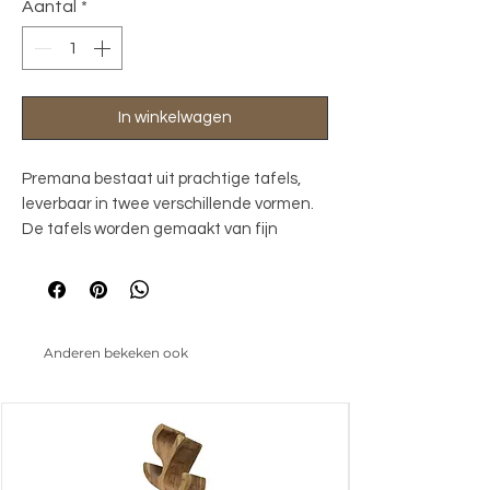
Aantal
*
In winkelwagen
Premana bestaat uit prachtige tafels,
leverbaar in twee verschillende vormen.
De tafels worden gemaakt van fijn
geborsteld mango hout. Na het borstelen
wordt het hout eerst gekleurd en dan
met een matte lak afgelakt, zodat deze
onderhoudsvriendelijk is in gebruik. Het
Anderen bekeken ook
tafelblad is verjongd, zodat Premana
mooi slank oogt. De robuuste kegelpoot
en het slanke tafelblad zorgen voor een
mooi contrast.