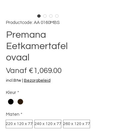
Productcode: AA 0160MBS
Premana
Eetkamertafel
ovaal
Verkoopprijs
Vanaf
€1,069.00
incl.Btw
|
Bezorgbeleid
Kleur
*
Maten
*
220 x 120 x 77
240 x 120 x 77
260 x 120 x 77