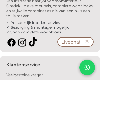
Van inspiratie naar jouw droominterieur.
Ontdek unieke meubels, complete woonlooks
en stijlvolle combinaties die van een huis een
thuis maken.
✓ Persoonlijk interieuradvies
✓ Bezorging & montage mogelijk
✓ Shop complete woonlooks
Livechat
Klantenservice
Veelgestelde vragen
Serviceformulier
Ophaalafspraak
Verzendkosten
Contact
Informatie
Over ons
Algemene voorwaarden