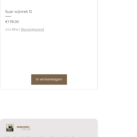
Suar wijnrek 12
Prijs
€179.00
incl.Btw
|
Bezorgbeleid
In winkelwagen