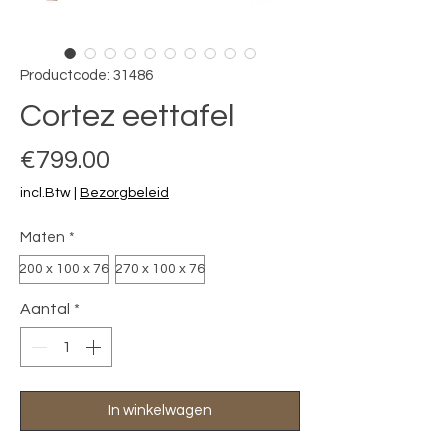
Productcode: 31486
Cortez eettafel
Prijs
€799.00
incl.Btw
|
Bezorgbeleid
Maten
*
200 x 100 x 76
270 x 100 x 76
Aantal
*
In winkelwagen