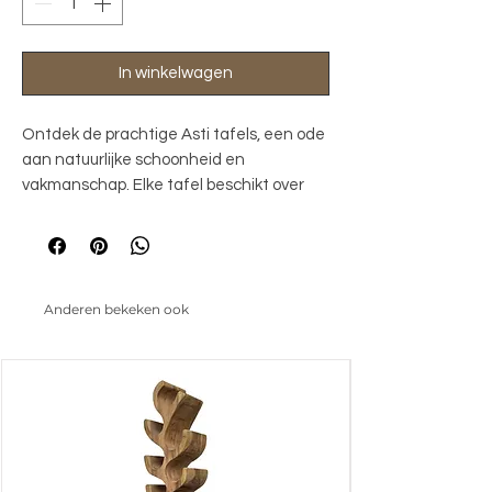
In winkelwagen
Ontdek de prachtige Asti tafels, een ode
aan natuurlijke schoonheid en
vakmanschap. Elke tafel beschikt over
prachtige subtiele rondingen en is met
de grootste zorg gemaakt van massief
mangohout, een duurzaam en
karaktervol materiaal. Het hout is
Anderen bekeken ook
zorgvuldig geselecteerd en behandeld
met een speciale techniek: zandstralen,
kleuren en lakken. Hierdoor ontstaat een
unieke, levendige uitstraling. De tafels
zijn verkrijgbaar in verschillende
afmetingen, vormen en kleuren en
hierdoor geschikt voor in elk interieur.