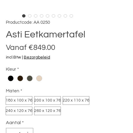
Productcode: AA 0250
Asti Eetkamertafel
Verkoopprijs
Vanaf
€849.00
incl.Btw
|
Bezorgbeleid
Kleur
*
Maten
*
180 x 100 x 76
200 x 100 x 76
220 x 110 x 76
240 x 120 x 76
260 x 120 x 76
Aantal
*