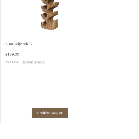
Suar wijnrek 12
Prijs
€179.00
incl.Btw
|
Bezorgbeleid
In winkelwagen