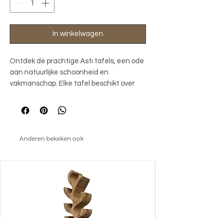
In winkelwagen
Ontdek de prachtige Asti tafels, een ode
aan natuurlijke schoonheid en
vakmanschap. Elke tafel beschikt over
prachtige subtiele rondingen en is met
de grootste zorg gemaakt van massief
mangohout, een duurzaam en
karaktervol materiaal. Het hout is
Anderen bekeken ook
zorgvuldig geselecteerd en behandeld
met een speciale techniek: zandstralen,
kleuren en lakken. Hierdoor ontstaat een
unieke, levendige uitstraling. De tafels
zijn verkrijgbaar in verschillende
afmetingen, vormen en kleuren en
hierdoor geschikt voor in elk interieur