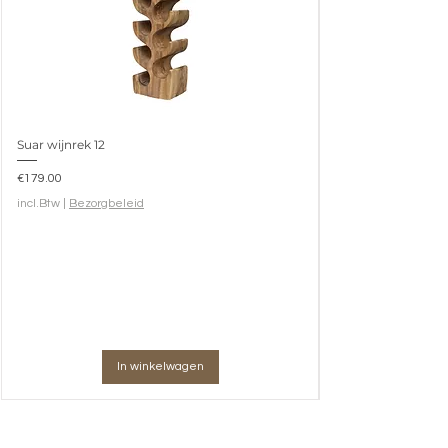
Suar wijnrek 12
Prijs
€179.00
incl.Btw
|
Bezorgbeleid
In winkelwagen