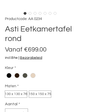
Productcode: AA 0234
Asti Eetkamertafel
rond
Verkoopprijs
Vanaf
€699.00
incl.Btw
|
Bezorgbeleid
Kleur
*
Maten
*
130 x 130 x 76
150 x 150 x 75
Aantal
*