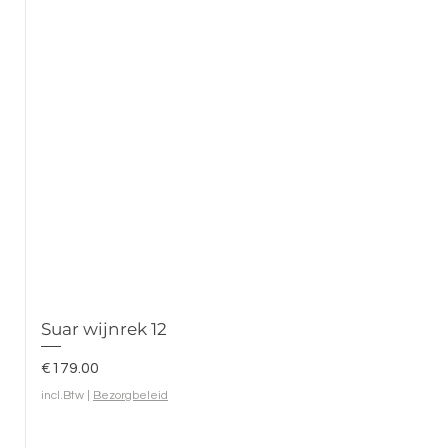
Suar wijnrek 12
Prijs
€179.00
incl.Btw
|
Bezorgbeleid