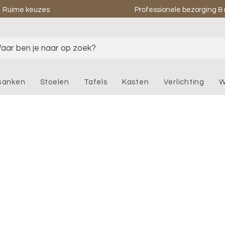
Ruime keuzes
Professionele bezorging 
aar ben je naar op zoek?
Banken
Stoelen
Tafels
Kasten
Verlichting
W