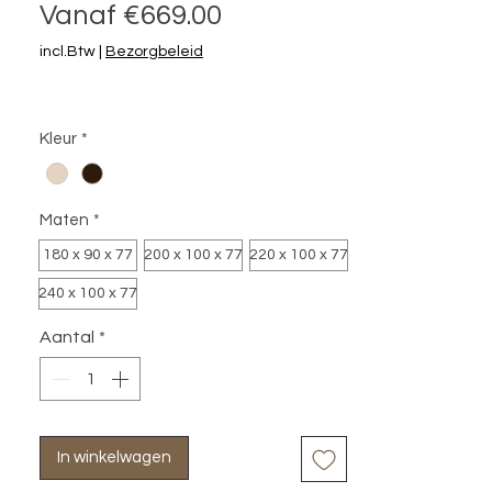
Verkoopprijs
Vanaf
€669.00
incl.Btw
|
Bezorgbeleid
Kleur
*
Maten
*
180 x 90 x 77
200 x 100 x 77
220 x 100 x 77
240 x 100 x 77
Aantal
*
In winkelwagen