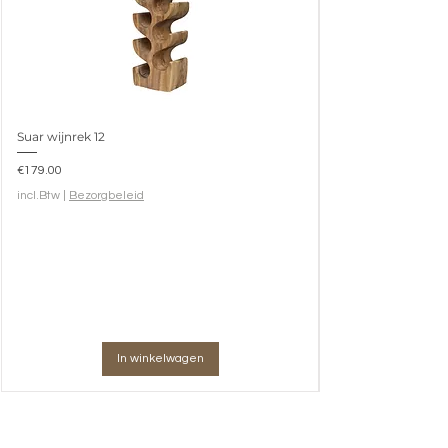
Suar wijnrek 12
Prijs
€179.00
incl.Btw
|
Bezorgbeleid
In winkelwagen