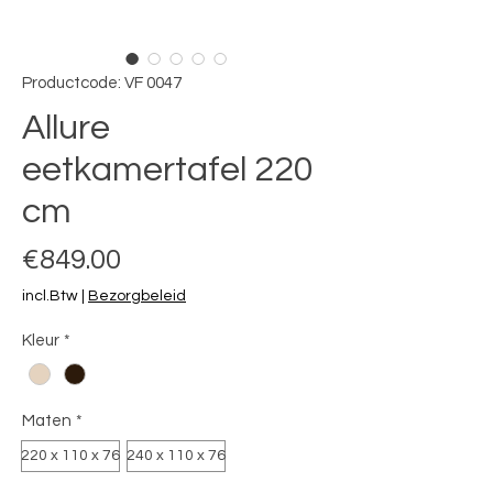
Productcode: VF 0047
Allure
eetkamertafel 220
cm
Prijs
€849.00
incl.Btw
|
Bezorgbeleid
Kleur
*
Maten
*
220 x 110 x 76
240 x 110 x 76