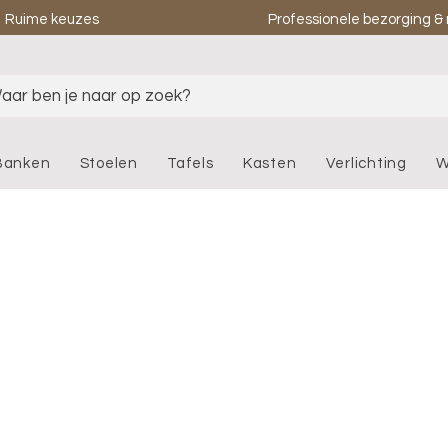
Ruime keuzes
Professionele bezorging 
aar ben je naar op zoek?
Banken
Stoelen
Tafels
Kasten
Verlichting
W