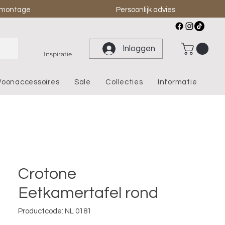
& montage
Persoonlijk advies
Inloggen
Inspiratie
oonaccessoires
Sale
Collecties
Informatie
Crotone
Eetkamertafel rond
Productcode: NL 0181