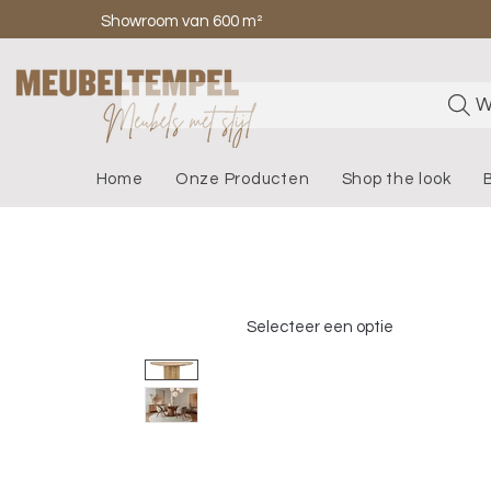
Showroom van 600 m²
W
Home
Onze Producten
Shop the look
Selecteer een optie