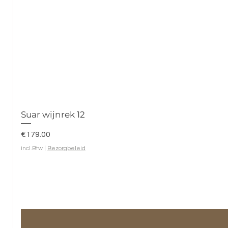
Suar wijnrek 12
Prijs
€179.00
incl.Btw
|
Bezorgbeleid