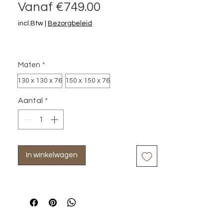
Verkoopprijs
Vanaf
€749.00
incl.Btw
|
Bezorgbeleid
Maten
*
130 x 130 x 76
150 x 150 x 76
Aantal
*
In winkelwagen