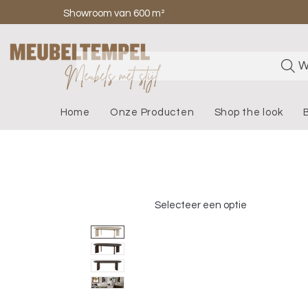
Showroom van 600 m²
W
Home
Onze Producten
Shop the look
Selecteer een optie