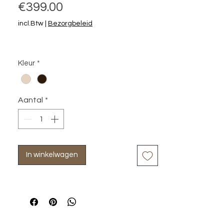
Prijs
€399.00
incl.Btw
|
Bezorgbeleid
Kleur
*
Aantal
*
In winkelwagen