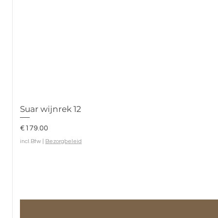
Suar wijnrek 12
Prijs
€179.00
incl.Btw
|
Bezorgbeleid