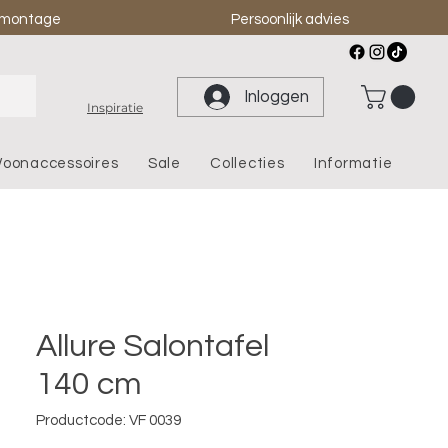
& montage
Persoonlijk advies
Inloggen
Inspiratie
oonaccessoires
Sale
Collecties
Informatie
Allure Salontafel
140 cm
Productcode: VF 0039