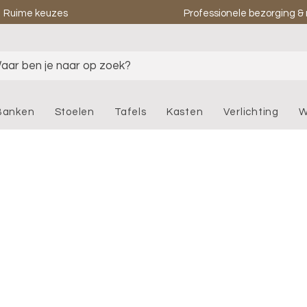
Ruime keuzes
Professionele bezorging 
aar ben je naar op zoek?
Banken
Stoelen
Tafels
Kasten
Verlichting
W