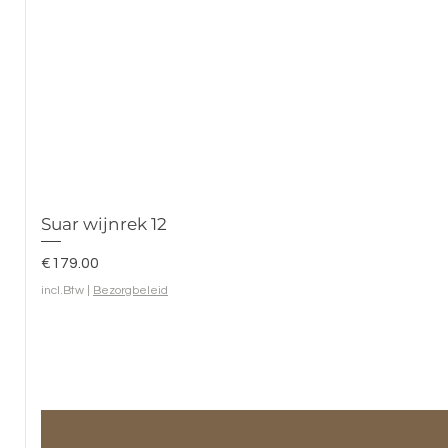
Suar wijnrek 12
Prijs
€179.00
incl.Btw
|
Bezorgbeleid