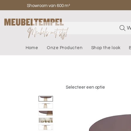
Showroom van 600 m²
W
Home
Onze Producten
Shop the look
Selecteer een optie