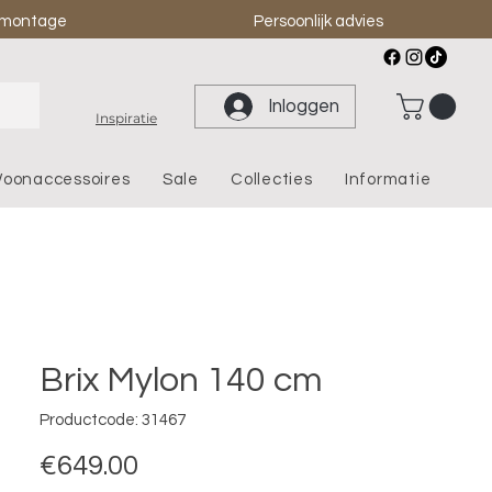
& montage
Persoonlijk advies
Inloggen
Inspiratie
oonaccessoires
Sale
Collecties
Informatie
Brix Mylon 140 cm
Productcode: 31467
Prijs
€649.00