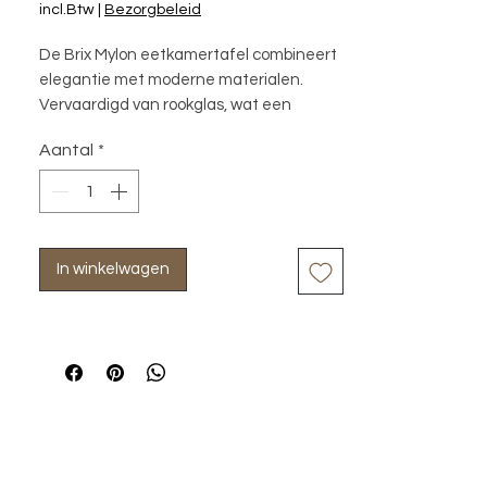
incl.Btw
|
Bezorgbeleid
De Brix Mylon eetkamertafel combineert 
elegantie met moderne materialen. 
Vervaardigd van rookglas, wat een 
verfijnde uitstraling geeft, en 
Aantal
*
ondersteund door een stalen poot die is 
afgewerkt in een stijlvolle ivoorkleurige 
coating. Mylon is perfecte mix van 
hedendaags design en duurzame 
materialen, waardoor ze zowel 
In winkelwagen
functioneel als esthetisch aantrekkelijk 
zijn voor elk interieur.