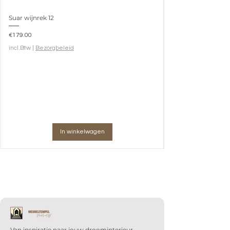
Suar wijnrek 12
Prijs
€179.00
incl.Btw
|
Bezorgbeleid
In winkelwagen
Van inspiratie naar jouw droominterieur.