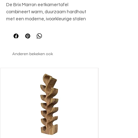
De Brix Marron eetkamertafel 
combineert warm, duurzaam hardhout 
met een moderne, ivoorkleurige stalen 
poot voor een elegante uitstraling. Het 
tijdloze ontwerp voegt natuurlijke charme 
toe aan elke ruimte. De Marron biedt een 
perfecte mix van functionaliteit en stijl 
Anderen bekeken ook
voor elk interieur.