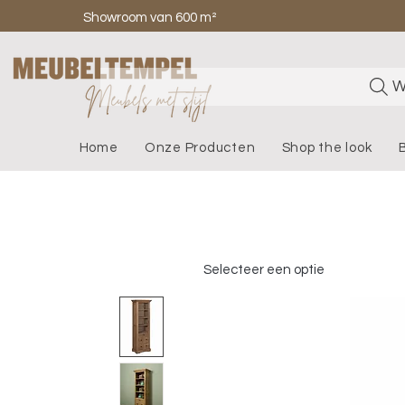
Showroom van 600 m²
W
Home
Onze Producten
Shop the look
Selecteer een optie