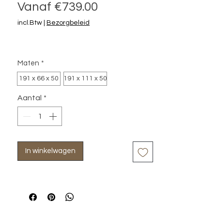
Verkoopprijs
Vanaf
€739.00
incl.Btw
|
Bezorgbeleid
Maten
*
191 x 66 x 50
191 x 111 x 50
Aantal
*
In winkelwagen