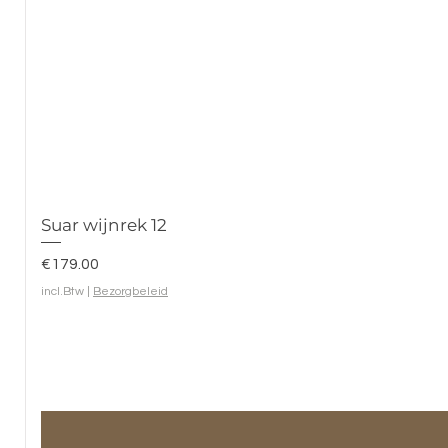
Suar wijnrek 12
Prijs
€179.00
incl.Btw
|
Bezorgbeleid