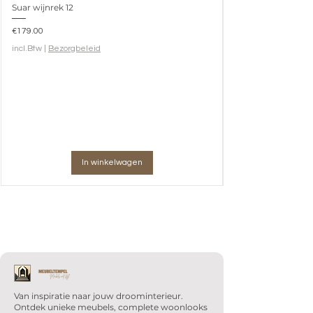
Suar wijnrek 12
Prijs
€179.00
incl.Btw
|
Bezorgbeleid
In winkelwagen
Van inspiratie naar jouw droominterieur.
Ontdek unieke meubels, complete woonlooks