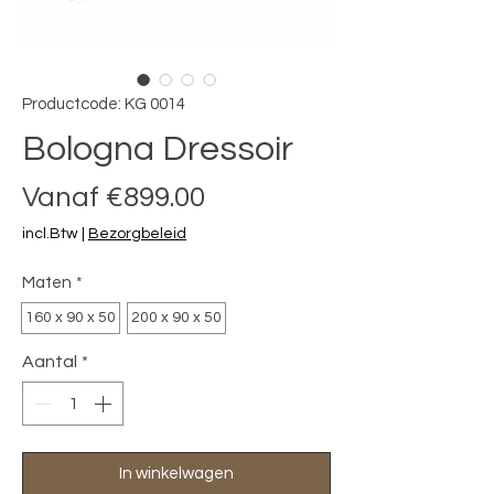
Productcode: KG 0014
Bologna Dressoir
Verkoopprijs
Vanaf
€899.00
incl.Btw
|
Bezorgbeleid
Maten
*
160 x 90 x 50
200 x 90 x 50
Aantal
*
In winkelwagen