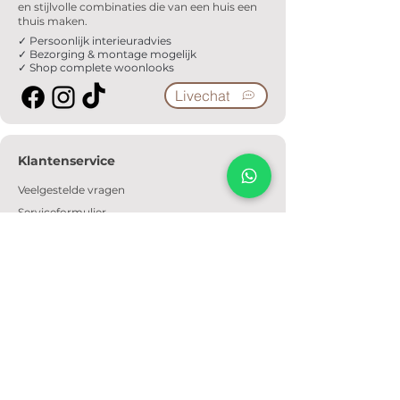
en stijlvolle combinaties die van een huis een
thuis maken.
✓ Persoonlijk interieuradvies
✓ Bezorging & montage mogelijk
✓ Shop complete woonlooks
Livechat
Klantenservice
Veelgestelde vragen
Serviceformulier
Ophaalafspraak
Verzendkosten
Contact
Informatie
Over ons
Algemene voorwaarden
Privacyverklaring