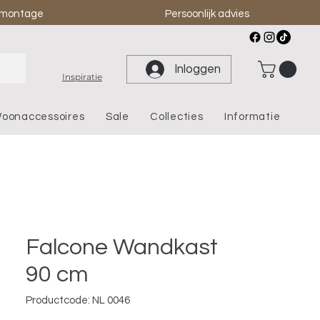
& montage
Persoonlijk advies
Inloggen
Inspiratie
oonaccessoires
Sale
Collecties
Informatie
Falcone Wandkast
90 cm
Productcode: NL 0046