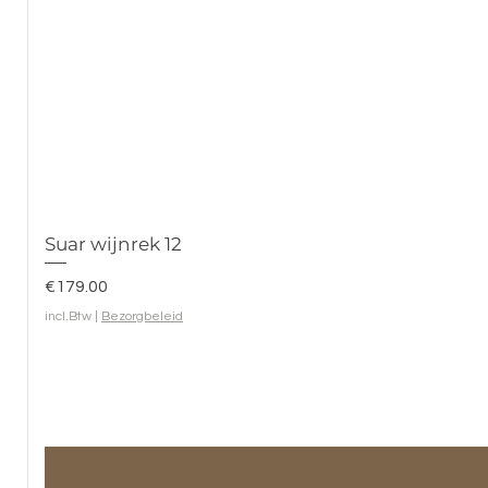
Suar wijnrek 12
Prijs
€179.00
incl.Btw
|
Bezorgbeleid