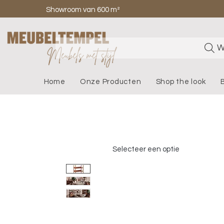
Showroom van 600 m²
W
Home
Onze Producten
Shop the look
Selecteer een optie