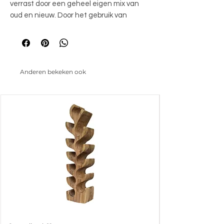
verrast door een geheel eigen mix van
oud en nieuw. Door het gebruik van
acacia hout in een walnoot kleur, doet
Falcone een beetje retro aan, maar dan
wel met een moderne twist. De
meubelen zijn gemaakt van volledig
Anderen bekeken ook
massief hout, houten grepen en staan op
een schuine poot. Breng een beetje new
vintage in jouw woonstijl met één van
deze prachtige items.
90x48x200