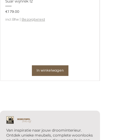
Suar wijnrek 12
Prijs
€179.00
incl.Btw
|
Bezorgbeleid
In winkelwagen
Van inspiratie naar jouw droominterieur.
Ontdek unieke meubels, complete woonlooks