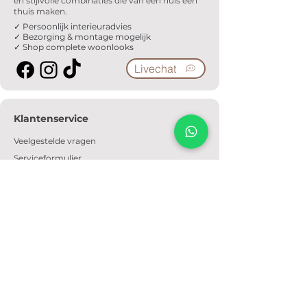
en stijlvolle combinaties die van een huis een
thuis maken.
✓ Persoonlijk interieuradvies
✓ Bezorging & montage mogelijk
✓ Shop complete woonlooks
Livechat
Klantenservice
Veelgestelde vragen
Serviceformulier
Ophaalafspraak
Verzendkosten
Contact
Informatie
Over ons
Algemene voorwaarden
Privacyverklaring
Cookiebeleid