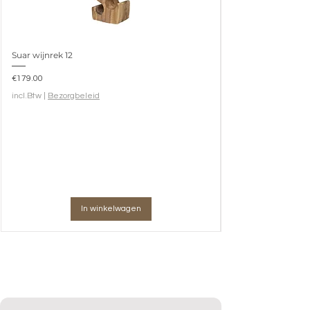
Suar wijnrek 12
Prijs
€179.00
incl.Btw
|
Bezorgbeleid
In winkelwagen