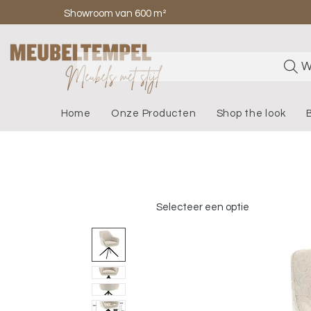
Showroom van 600 m²
W
Home
Onze Producten
Shop the look
Selecteer een optie