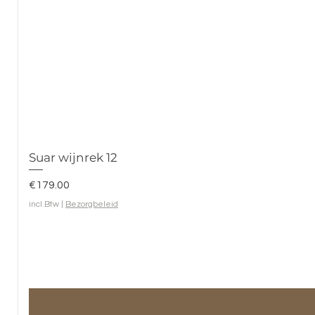
Suar wijnrek 12
Prijs
€179.00
incl.Btw
|
Bezorgbeleid