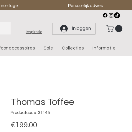
& montage
Persoonlijk advies
Inloggen
Inspiratie
oonaccessoires
Sale
Collecties
Informatie
Thomas Toffee
Productcode: 31145
Prijs
€199.00