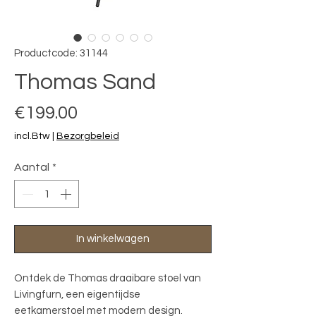
Productcode: 31144
Thomas Sand
Prijs
€199.00
incl.Btw
|
Bezorgbeleid
Aantal
*
In winkelwagen
Ontdek de Thomas draaibare stoel van 
Livingfurn, een eigentijdse 
eetkamerstoel met modern design. 