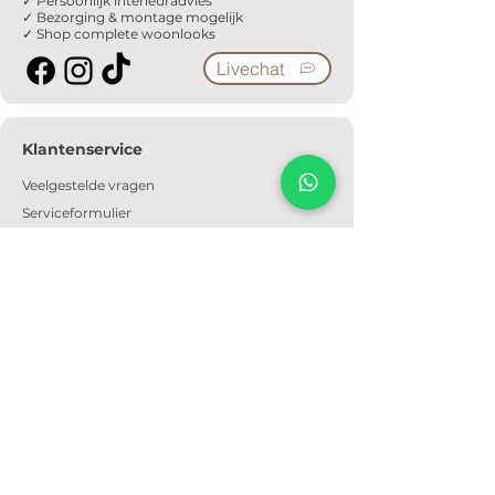
✓ Persoonlijk interieuradvies
✓ Bezorging & montage mogelijk
✓ Shop complete woonlooks
Livechat
Klantenservice
Veelgestelde vragen
Serviceformulier
Ophaalafspraak
Verzendkosten
Contact
Informatie
Over ons
Algemene voorwaarden
Privacyverklaring
Cookiebeleid