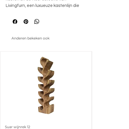
Livingfurn, een luxueuze kastenlijn die 
grotendeels bestaat uit hoogwaardig 
mangohout. De mangohouten planken, 
gestrekt over de volledige hoogte van de 
kast, creëren een stijlvol en chique 
Anderen bekeken ook
geheel. Upgrade je interieur met de 
glanzende allure van de Noor serie voor 
een tijdloze uitstraling.
Suar wijnrek 12