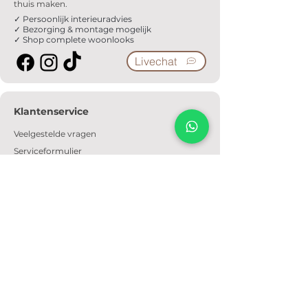
thuis maken.
✓ Persoonlijk interieuradvies
✓ Bezorging & montage mogelijk
✓ Shop complete woonlooks
Livechat
Klantenservice
Veelgestelde vragen
Serviceformulier
Ophaalafspraak
Verzendkosten
Contact
Informatie
Over ons
Algemene voorwaarden
Privacyverklaring
Cookiebeleid