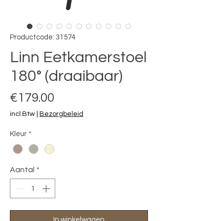
Productcode: 31574
Linn Eetkamerstoel
180° (draaibaar)
Prijs
€179.00
incl.Btw
|
Bezorgbeleid
Kleur
*
Aantal
*
In winkelwagen