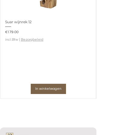
Suar wijnrek 12
Prijs
€179.00
incl.Btw
|
Bezorgbeleid
In winkelwagen