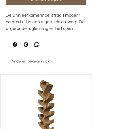
De Linn eetkamerstoel straalt modern 
comfort uit in een eigentijds ontwerp. De 
afgeronde rugleuning en het open 
rugdetail geven de stoel een luchtige en 
uitnodigende uitstraling. De 
comfortabele zitting met pocket springs 
zorgt voor een aangename en goed 
Anderen bekeken ook
ondersteunende zit, ideaal voor lange 
avonden aan tafel. Dankzij het 180° 
draaibare onderstel ervaar je extra 
flexibiliteit en gebruiksgemak in het 
dagelijks gebruik. Zo is de Linn niet alleen 
bijzonder comfortabel, maar ook een 
stijlvolle toevoeging aan iedere 
eetkamer.