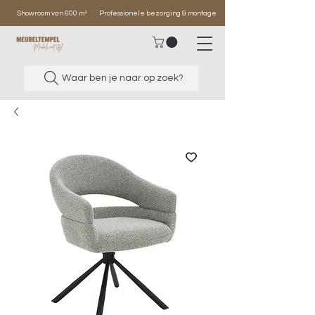
Showroom van 600 m²
Professionele bezorging & montage
Waar ben je naar op zoek?