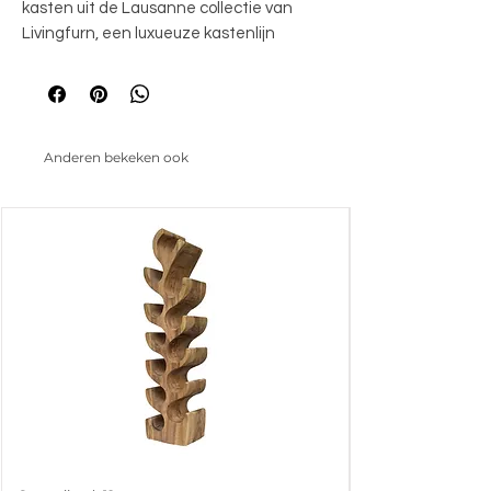
kasten uit de Lausanne collectie van 
Livingfurn, een luxueuze kastenlijn 
vervaardigd uit duurzaam teakhout en 
voorzien van een slank zwart stalen 
onderstel. Kenmerkend voor deze 
collectie is de ovale vorm en het 
Anderen bekeken ook
lijnenspel, gecombineerd met de 
natuurlijke uitstraling van het teakhout 
en de greeploze deuren die naadloos 
opgaan in het ontwerp. Deze strakke 
afwerking zorgt voor een minimalistische 
look waarbij de natuurlijke schoonheid 
van het teakhout volledig tot zijn recht 
komt.