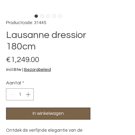
Productcode: 31445
Lausanne dressior
180cm
Prijs
€1,249.00
incl.Btw
|
Bezorgbeleid
Aantal
*
In winkelwagen
Ontdek de verfijnde elegantie van de 