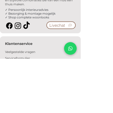
en stijlvolle combinaties die van een huis een
thuis maken.
✓ Persoonlijk interieuradvies
✓ Bezorging & montage mogelijk
✓ Shop complete woonlooks
Livechat
Klantenservice
Veelgestelde vragen
Serviceformulier
Ophaalafspraak
Verzendkosten
Contact
Informatie
Over ons
Algemene voorwaarden
Privacyverklaring
Cookiebeleid