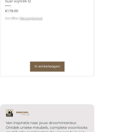
Suar wijnrek 12
Prijs
€179.00
incl.Btw
|
Bezorgbeleid
In winkelwagen
Van inspiratie naar jouw droominterieur.
Ontdek unieke meubels, complete woonlooks