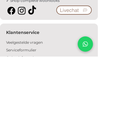
✓ Shop complete woonlooks
Livechat
Klantenservice
Veelgestelde vragen
Serviceformulier
Ophaalafspraak
Verzendkosten
Contact
Informatie
Over ons
Algemene voorwaarden
Privacyverklaring
Cookiebeleid