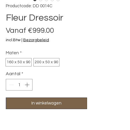
Productcode: DD 0014C
Fleur Dressoir
Verkoopprijs
Vanaf
€999.00
incl.Btw
|
Bezorgbeleid
Maten
*
160 x 50 x 90
200 x 50 x 90
Aantal
*
In winkelwagen