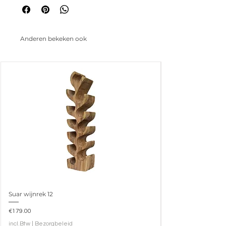
Anderen bekeken ook
Suar wijnrek 12
Prijs
€179.00
incl.Btw
|
Bezorgbeleid