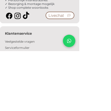
✓ Persoonlijk interieuradvies
✓ Bezorging & montage mogelijk
✓ Shop complete woonlooks
Livechat
Klantenservice
Veelgestelde vragen
Serviceformulier
Ophaalafspraak
Verzendkosten
Contact
Informatie
Over ons
Algemene voorwaarden
Privacyverklaring
Cookiebeleid