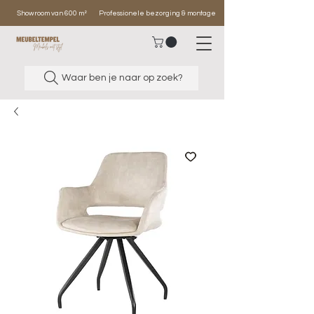
Showroom van 600 m²
Professionele bezorging & montage
Waar ben je naar op zoek?