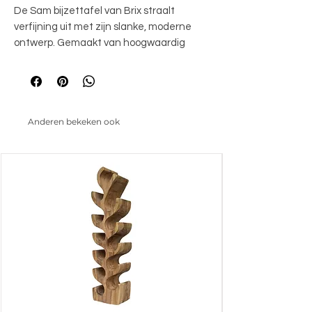
De Sam bijzettafel van Brix straalt 
verfijning uit met zijn slanke, moderne 
ontwerp. Gemaakt van hoogwaardig 
metaal en afgewerkt met een subtiele 
coating, biedt deze tafel een perfecte 
balans tussen elegantie en 
functionaliteit. Verkrijgbaar in de kleuren 
Anderen bekeken ook
Coffee en Amber, vormt de Brix Sam een 
stijlvolle en veelzijdige aanvulling op elk 
interieur.