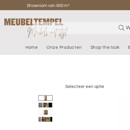
Showroom van 600 m²
W
Home
Onze Producten
Shop the look
Selecteer een optie