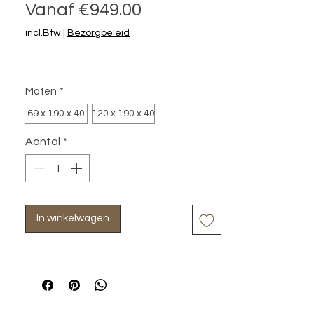
Verkoopprijs
Vanaf
€949.00
incl.Btw
|
Bezorgbeleid
Maten
*
69 x 190 x 40
120 x 190 x 40
Aantal
*
In winkelwagen