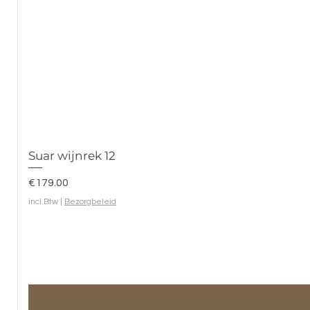
Suar wijnrek 12
Prijs
€179.00
incl.Btw
|
Bezorgbeleid