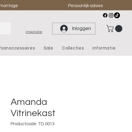
& montage
Persoonlijk advies
Inloggen
Inspiratie
oonaccessoires
Sale
Collecties
Informatie
Amanda
Vitrinekast
Productcode: TD 0013