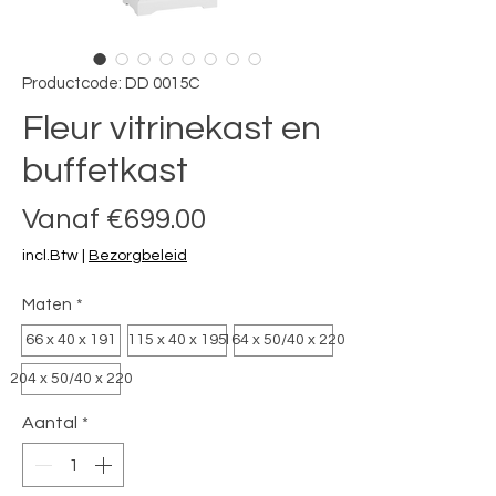
Productcode: DD 0015C
Fleur vitrinekast en
buffetkast
Verkoopprijs
Vanaf
€699.00
incl.Btw
|
Bezorgbeleid
Maten
*
66 x 40 x 191
115 x 40 x 195
164 x 50/40 x 220
204 x 50/40 x 220
Aantal
*