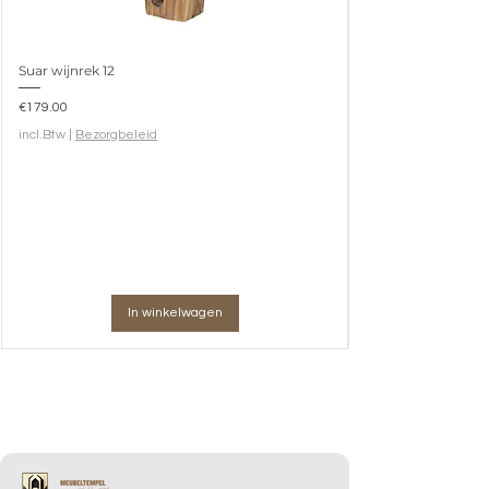
Suar wijnrek 12
Prijs
€179.00
incl.Btw
|
Bezorgbeleid
In winkelwagen