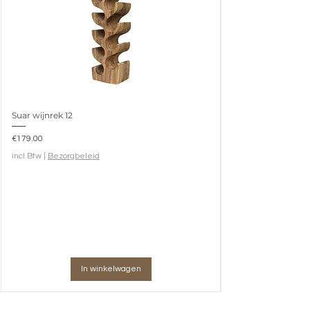
Suar wijnrek 12
Prijs
€179.00
incl.Btw
|
Bezorgbeleid
In winkelwagen