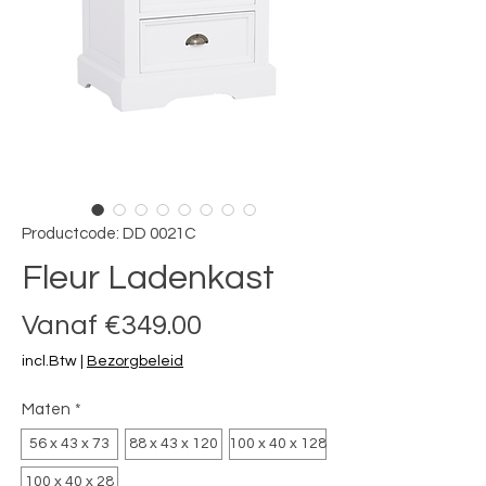
Productcode: DD 0021C
Fleur Ladenkast
Verkoopprijs
Vanaf
€349.00
incl.Btw
|
Bezorgbeleid
Maten
*
56 x 43 x 73
88 x 43 x 120
100 x 40 x 128
100 x 40 x 28