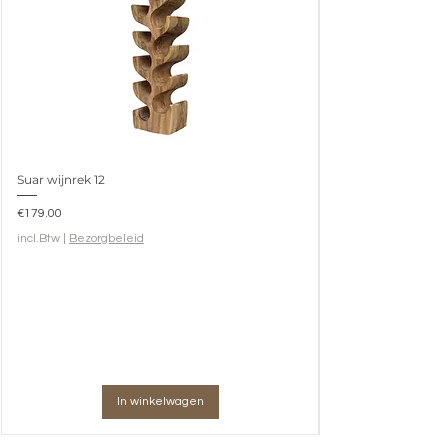
Suar wijnrek 12
Prijs
€179.00
incl.Btw
|
Bezorgbeleid
In winkelwagen