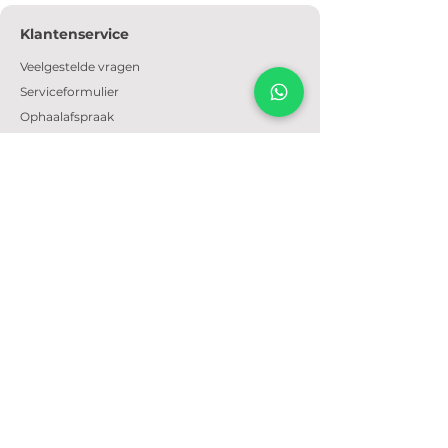
Klantenservice
Veelgestelde vragen
Serviceformulier
Ophaalafspraak
Verzendkosten
Contact
Informatie
Over ons
Algemene voorwaarden
Privacyverklaring
Cookiebeleid
Openingstijden
Dinsdag t/m zondag: 09:30 - 17:30
Email