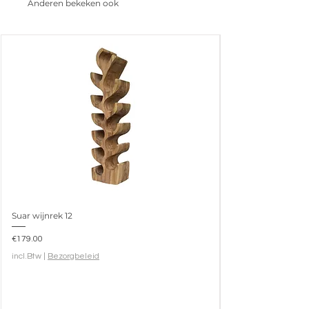
Anderen bekeken ook
Suar wijnrek 12
Prijs
€179.00
incl.Btw
|
Bezorgbeleid