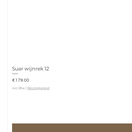
Suar wijnrek 12
Prijs
€179.00
incl.Btw
|
Bezorgbeleid