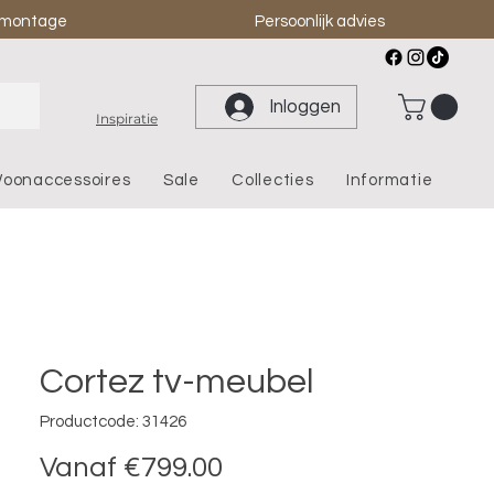
& montage
Persoonlijk advies
Inloggen
Inspiratie
oonaccessoires
Sale
Collecties
Informatie
Cortez tv-meubel
Productcode: 31426
Verkoopprijs
Vanaf
€799.00