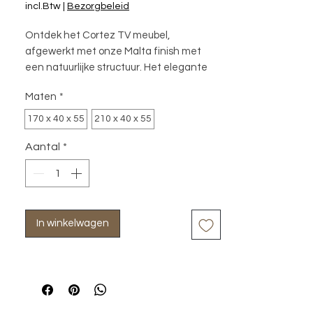
incl.Btw
|
Bezorgbeleid
Ontdek het Cortez TV meubel,
afgewerkt met onze Malta finish met
een natuurlijke structuur. Het elegante
lijnenspel en de uitgefreesde
Maten
*
handgrepen geven deze collectie een
strakke en karaktervolle uitstraling.
170 x 40 x 55
210 x 40 x 55
Aantal
*
In winkelwagen