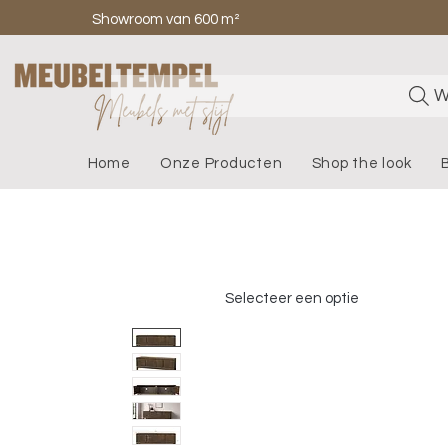
Showroom van 600 m²
W
Home
Onze Producten
Shop the look
Selecteer een optie