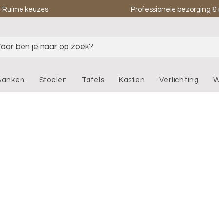
Ruime keuzes
Professionele bezorging 
aar ben je naar op zoek?
Banken
Stoelen
Tafels
Kasten
Verlichting
W