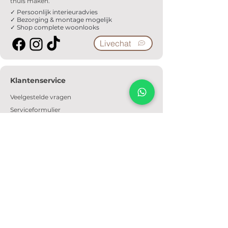
thuis maken.
✓ Persoonlijk interieuradvies
✓ Bezorging & montage mogelijk
✓ Shop complete woonlooks
Livechat
Klantenservice
Veelgestelde vragen
Serviceformulier
Ophaalafspraak
Verzendkosten
Contact
Informatie
Over ons
Algemene voorwaarden
Privacyverklaring
Cookiebeleid