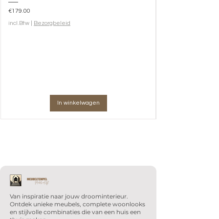
Prijs
€179.00
incl.Btw
|
Bezorgbeleid
In winkelwagen
Van inspiratie naar jouw droominterieur.
Ontdek unieke meubels, complete woonlooks
en stijlvolle combinaties die van een huis een