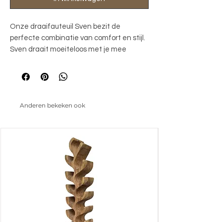
Onze draaifauteuil Sven bezit de 
perfecte combinatie van comfort en stijl. 
Sven draait moeiteloos met je mee 
dankzij het 360° draaisysteem. De hoge 
rugleuning en het dikke zitkussen met 
pocket springs zorgen voor een heerlijk 
ontspannen zit. De lichte bekleding en 
Anderen bekeken ook
elegante vorm maken hem tot een echte 
eyecatcher in elk interieur. Verkrijgbaar in 
twee kleuren voor een tijdloze, warme 
uitstraling.