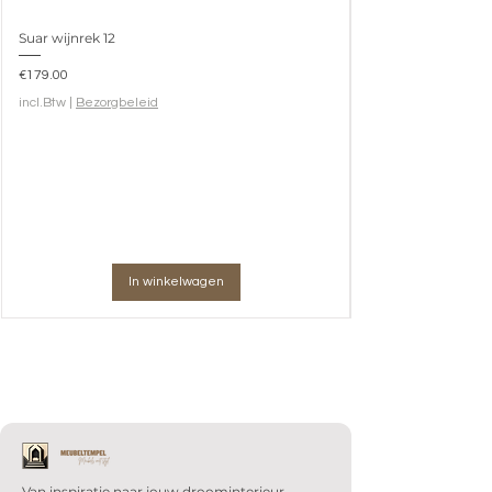
Suar wijnrek 12
Prijs
€179.00
incl.Btw
|
Bezorgbeleid
In winkelwagen
Van inspiratie naar jouw droominterieur.