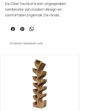
De Dilan fauteuil is een uitgesproken 
combinatie van modern design en 
comfortabel zitgemak. De ronde, 
vloeiende lijnen geven de stoel een 
uitnodigende uitstraling, terwijl de open 
zijkanten zorgen voor een luchtig 
silhouet. De vaste zitting biedt stevige 
Anderen bekeken ook
ondersteuning, perfect om heerlijk in te 
ontspannen. Het subtiel aflopende frame 
geeft Dilan een speelse, eigentijdse 
touch die moeiteloos past in zowel een 
modern als retro interieur. Of je hem nu 
plaatst in de woonkamer, leeshoek of 
slaapkamer – met Dilan voeg je karakter 
én comfort toe aan je ruimte.